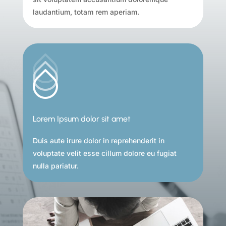
laudantium, totam rem aperiam.
Lorem Ipsum dolor sit amet
Duis aute irure dolor in reprehenderit in
voluptate
velit esse cillum dolore
eu fugiat
nulla pariatur.