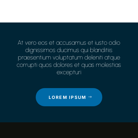
At vero eos et accusamus et iusto odio
dignissimos ducimus qui blanditiis
praesentium voluptatum deleniti atque
corrupti quos dolores et quas molestias
excepturi
LOREM IPSUM