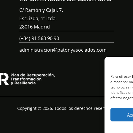
C/ Ramón y Cajal, 7.
Esc. izda, 1º izda.
28016 Madrid
(+34) 91 563 90 90
administracion@patonyasociados.com
Para ofrecer 
almacenar y/o
tecnologías n
identificacion
afectar negat
Copyright © 2026. Todos los derechos reservados
Ac