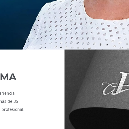
RMA
eriencia
más de 35
 profesional.