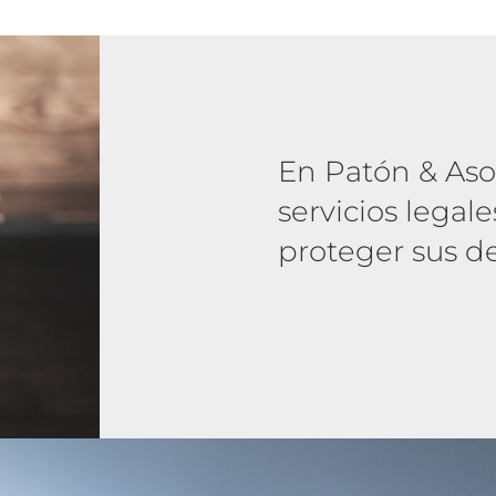
En Patón & As
servicios legal
proteger sus d