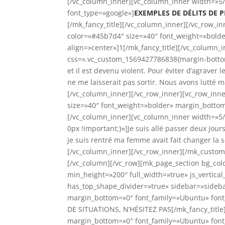
[/vc_column_inner][vc_column_inner width=»5/
font_type=»google»]
EXEMPLES DE DÉLITS DE 
[/mk_fancy_title][/vc_column_inner][/vc_row_i
color=»#45b7d4″ size=»40″ font_weight=»bold
align=»center»]1[/mk_fancy_title][/vc_column_
css=».vc_custom_1569427786838{margin-bottom:
et il est devenu violent. Pour éviter d’agraver l
ne me laisserait pas sortir. Nous avons lutté ma
[/vc_column_inner][/vc_row_inner][vc_row_inn
size=»40″ font_weight=»bolder» margin_bottom
[/vc_column_inner][vc_column_inner width=»5
0px !important;}»]Je suis allé passer deux jou
je suis rentré ma femme avait fait changer la s
[/vc_column_inner][/vc_row_inner][/mk_custom
[/vc_column][/vc_row][mk_page_section bg_co
min_height=»200″ full_width=»true» js_vertic
has_top_shape_divider=»true» sidebar=»sidebar-
margin_bottom=»0″ font_family=»Ubuntu» fon
DE SITUATIONS, N’HÉSITEZ PAS[/mk_fancy_title
margin_bottom=»0″ font_family=»Ubuntu» font_