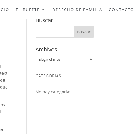
ICIO
EL BUFETE
DERECHO DE FAMILIA
CONTACTO
Buscar
Archivos
Archivos
]
text
CATEGORÍAS
 ou
elque
No hay categorías
ans
t
un