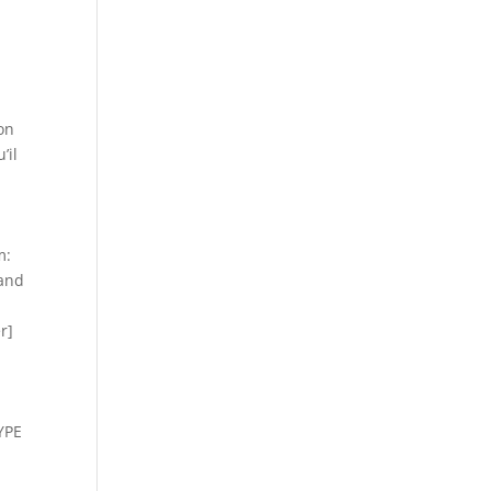
on
’il
m:
uand
r]
YPE