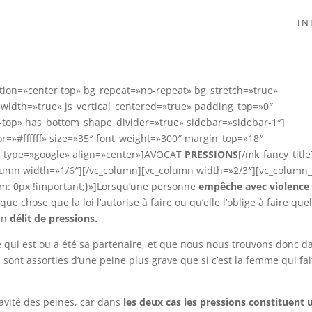
IN
tion=»center top» bg_repeat=»no-repeat» bg_stretch=»true»
_width=»true» js_vertical_centered=»true» padding_top=»0″
top» has_bottom_shape_divider=»true» sidebar=»sidebar-1″]
r=»#ffffff» size=»35″ font_weight=»300″ margin_top=»18″
t_type=»google» align=»center»]AVOCAT
PRESSIONS
[/mk_fancy_title
lumn width=»1/6″][/vc_column][vc_column width=»2/3″][vc_column_
m: 0px !important;}»]Lorsqu’une personne
empêche avec violence
e chose que la loi l’autorise à faire ou qu’elle l’oblige à faire qu
’un
délit de pressions.
qui est ou a été sa partenaire, et que nous nous trouvons donc d
s sont assorties d’une peine plus grave que si c’est la femme qui fai
ravité des peines, car dans
les deux cas les pressions constituent 