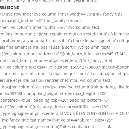
6″][mk_fancy_title size=»18″ font_family=»Ubuntu»
PRESSIONS
nner][vc_row_inner][vc_column_inner width=»1/6″][mk_fancy_title
er» margin_bottom=»0″ font_family=»none»
inner][vc_column_inner width=»5/6″][vc_column_text
 0px !important;}»]Mon copain et moi on s’est disputés à la mais
e problème j’ai voulu partir mais il m’a barré le passage et m’a dit qu
is finalement je n’ai pas réussi à sortir.[/vc_column_text]
er][vc_column_inner width=»1/6″][mk_fancy_title color=»#45b7d4″
=»0″ font_family=»none» align=»center»]2[/mk_fancy_title]
/6″][vc_column_text css=».vc_custom_1569427798037{margin-botto
rs chez mes parents, dans la maison qu’ils ont à la campagne, et q
errure et je n’ai pas pu rentrer chez moi.[/vc_column_text]
_box][/vc_column][/vc_row][vc_row][vc_column][mk_padding_divide
lor=»#08303b» adaptive_height=»true» max_height=»200″
al_centered=»true» padding_top=»20″ padding_bottom=»0″
1″][vc_column][mk_fancy_title color=»#ffffff» size=»28″
t_type=»google» align=»center»]SI VOUS ÊTES CONFRONTÉ/E À CE T
][mk_fancy_title tag_name=»h4″ color=»#45b7d4″ size=»25″
type=»google» align=»center»]Faites confiance à
Patón
&