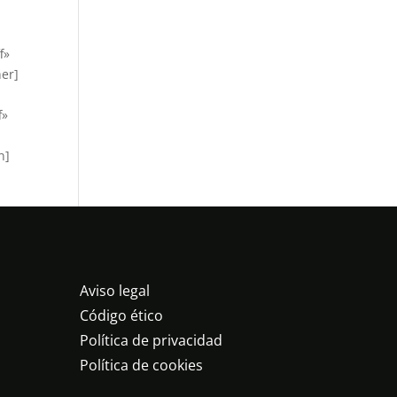
f»
ner]
f»
n]
Aviso legal
Código ético
Política de privacidad
Política de cookies