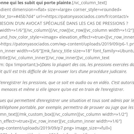
onne qui les subit qui porte plainte
.[/vc_column_text]
dient dimension=»flat» size=»large» corner_style=»rounded»
or_to=»#45b7d4″ url=»https://patonyasociados.com/fr/contact/»
 BESOIN D’UN AVOCAT SPÉCIALISÉ DANS LES CAS DE PRESSIONS ?
width=»1/6″][/vc_column][/vc_row][vc_row][vc_column width=»1/2″
d_hov_color_style=»image» elevation_effect=»true»][vc_row_inner
»https://patonyasociados.com/wp-content/uploads/2019/09/p6-1.p
n_inner width=»5/6″][mk_fancy_title size=»18″ font_family=»Ubunt
title][/vc_column_inner][/vc_row_inner][vc_column_text
: 0px !important;}»]
Dans la plupart des cas, les pressions exercées d
t qu’il est très difficile de les prouver lors d’une procédure judicaire.
enregistrer les pressions, que ce soit en audio ou en vidéo. C’est autori
menaces et même si elle ignore qu’on est en train de l’enregistrer.
es qui permettent d’enregistrer une situation et tous sont admis par l
e téléphone portable, par exemple, permettra de prouver au juge que les
umn_text][/mk_custom_box][/vc_column][vc_column width=»1/2″]
_effect=»true»][vc_row_inner][vc_column_inner width=»1/6″]
wp-content/uploads/2019/09/p7.png» image_size=»full»]