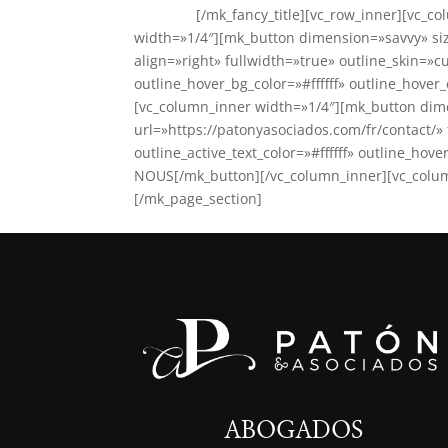
Asociados
[/mk_fancy_title][vc_row_inner][vc_c
width=»1/4″][mk_button dimension=»savvy» siz
align=»right» fullwidth=»true» outline_skin=»cus
outline_hover_bg_color=»#ffffff» outline_hov
[vc_column_inner width=»1/4″][mk_button dim
url=»https://patonyasociados.com/fr/contact/» 
outline_active_text_color=»#ffffff» outline_ho
NOUS[/mk_button][/vc_column_inner][vc_colum
[/mk_page_section]
ABOGADOS