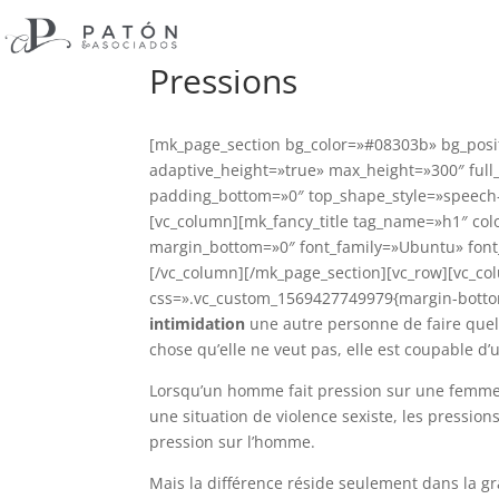
Pressions
[mk_page_section bg_color=»#08303b» bg_posi
adaptive_height=»true» max_height=»300″ full
padding_bottom=»0″ top_shape_style=»speech-
[vc_column][mk_fancy_title tag_name=»h1″ colo
margin_bottom=»0″ font_family=»Ubuntu» fon
[/vc_column][/mk_page_section][vc_row][vc_co
css=».vc_custom_1569427749979{margin-botto
intimidation
une autre personne de faire quelqu
chose qu’elle ne veut pas, elle est coupable d
Lorsqu’un homme fait pression sur une femme 
une situation de violence sexiste, les pression
pression sur l’homme.
Mais la différence réside seulement dans la g