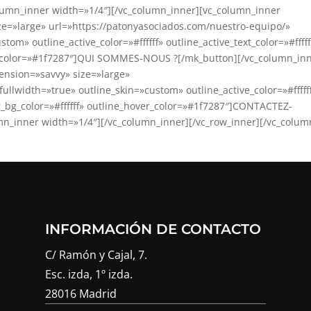
olumn_inner width=»1/4″][/vc_column_inner][vc_column_inner
e=»large» url=»https://patonyasociados.com/nuestro-equipo/»
tom» outline_active_color=»#ffffff» outline_active_text_color=»#fffff
er_color=»#1f7287″]QUI SOMMES-NOUS ?[/mk_button][/vc_column_in
ension=»savvy» size=»large»
fullwidth=»true» outline_skin=»custom» outline_active_color=»#fffff
ver_bg_color=»#ffffff» outline_hover_color=»#1f7287″]CONTACTEZ-
n_inner width=»1/4″][/vc_column_inner][/vc_row_inner][/vc_colum
INFORMACIÓN DE CONTACTO
C/ Ramón y Cajal, 7.
Esc. izda, 1º izda.
28016 Madrid