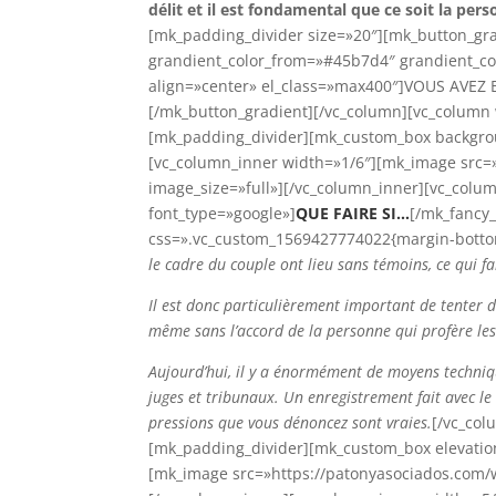
délit et il est fondamental que ce soit la pers
[mk_padding_divider size=»20″][mk_button_gra
grandient_color_from=»#45b7d4″ grandient_col
align=»center» el_class=»max400″]VOUS AVEZ
[/mk_button_gradient][/vc_column][vc_column 
[mk_padding_divider][mk_custom_box backgroun
[vc_column_inner width=»1/6″][mk_image src=
image_size=»full»][/vc_column_inner][vc_colum
font_type=»google»]
QUE FAIRE SI…
[/mk_fancy_
css=».vc_custom_1569427774022{margin-bottom
le cadre du couple ont lieu sans témoins, ce qui fai
Il est donc particulièrement important de tenter d’
même sans l’accord de la personne qui profère les 
Aujourd’hui, il y a énormément de moyens techniqu
juges et tribunaux. Un enregistrement fait avec l
pressions que vous dénoncez sont vraies.
[/vc_col
[mk_padding_divider][mk_custom_box elevation
[mk_image src=»https://patonyasociados.com/