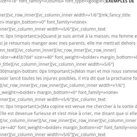
size=»18″ font_family=»Ubuntu» font_type=»google»]
EXEMPLES DE
nner][vc_row_inner][vc_column_inner width=»1/6″][mk_fancy_title
er» margin_bottom=»0″ font_family=»none»
inner][vc_column_inner width=»5/6″][vc_column_text
 0px !important;}»]Quand je suis arrivé à la maison, ma femme e
si je retournais manger avec mes parents, elle me mettrait dehors 
lumn_text][/vc_column_inner][/vc_row_inner][vc_row_inner]
 color=»#45b7d4″ size=»40″ font_weight=»bolder» margin_bottom=»
_title][/vc_column_inner][vc_column_inner width=»5/6″]
30{margin-bottom: 0px !important;}»]Mon mari et moi nous somm
voir lancé toutes les injures posibles, il m’a dit que la prochaine foi
][/vc_row_inner][vc_row_inner][vc_column_inner width=»1/6″]
nt_weight=»bolder» margin_bottom=»0″ font_family=»none»
inner][vc_column_inner width=»5/6″][vc_column_text
 0px !important;}»]Ma copine est venue me chercher à la sortie 
 Elle est devenue furieuse et s’est mise à crier, me disant que si ell
xt][/vc_column_inner][/vc_row_inner][vc_row_inner][vc_column_inner
size=»40″ font_weight=»bolder» margin_bottom=»0″ font_family=»n
inner][vc_column_inner width=»5/6″][vc_column_text