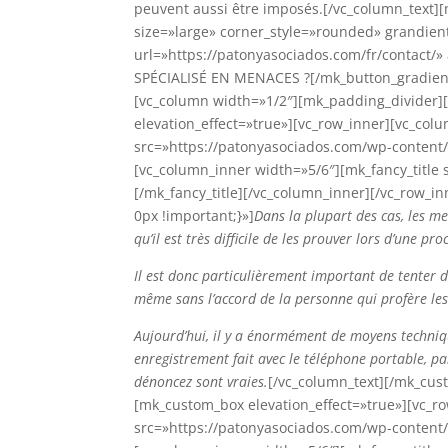
peuvent aussi être imposés.[/vc_column_text]
size=»large» corner_style=»rounded» grandie
url=»https://patonyasociados.com/fr/contact
SPÉCIALISÉ EN MENACES ?[/mk_button_gradient
[vc_column width=»1/2″][mk_padding_divider
elevation_effect=»true»][vc_row_inner][vc_co
src=»https://patonyasociados.com/wp-content/
[vc_column_inner width=»5/6″][mk_fancy_title 
[/mk_fancy_title][/vc_column_inner][/vc_row_
0px !important;}»]
Dans la plupart des cas, les me
qu’il est très difficile de les prouver lors d’une pro
Il est donc particulièrement important de tenter d
même sans l’accord de la personne qui profère les 
Aujourd’hui, il y a énormément de moyens techniq
enregistrement fait avec le téléphone portable, 
dénoncez sont vraies.
[/vc_column_text][/mk_cus
[mk_custom_box elevation_effect=»true»][vc_r
src=»https://patonyasociados.com/wp-content/