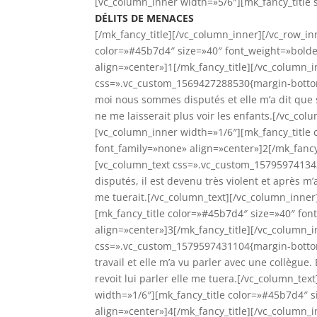
[vc_column_inner width=»5/6″][mk_fancy_title 
DÉLITS DE MENACES
[/mk_fancy_title][/vc_column_inner][/vc_row_i
color=»#45b7d4″ size=»40″ font_weight=»bold
align=»center»]1[/mk_fancy_title][/vc_column_
css=».vc_custom_1569427288530{margin-bottom:
moi nous sommes disputés et elle m’a dit que 
ne me laisserait plus voir les enfants.[/vc_co
[vc_column_inner width=»1/6″][mk_fancy_title
font_family=»none» align=»center»]2[/mk_fancy
[vc_column_text css=».vc_custom_15795974134
disputés, il est devenu très violent et après m’a
me tuerait.[/vc_column_text][/vc_column_inner
[mk_fancy_title color=»#45b7d4″ size=»40″ fo
align=»center»]3[/mk_fancy_title][/vc_column_
css=».vc_custom_1579597431104{margin-bottom:
travail et elle m’a vu parler avec une collègue.
revoit lui parler elle me tuera.[/vc_column_te
width=»1/6″][mk_fancy_title color=»#45b7d4″ 
align=»center»]4[/mk_fancy_title][/vc_column_