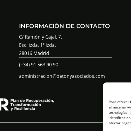
INFORMACIÓN DE CONTACTO
C/ Ramón y Cajal, 7.
Esc. izda, 1º izda.
28016 Madrid
(+34) 91 563 90 90
administracion@patonyasociados.com
Para ofrecer 
almacenar y/o
tecnologías n
identificacion
afectar negat