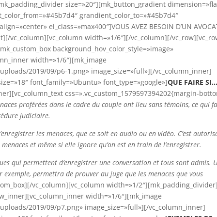
[mk_padding_divider size=»20″][mk_button_gradient dimension=»fla
nt_color_from=»#45b7d4″ grandient_color_to=»#45b7d4″
/» align=»center» el_class=»max400″]VOUS AVEZ BESOIN D’UN AVOCA
][/vc_column][vc_column width=»1/6″][/vc_column][/vc_row][vc_ro
][mk_custom_box background_hov_color_style=»image»
lumn_inner width=»1/6″][mk_image
uploads/2019/09/p6-1.png» image_size=»full»][/vc_column_inner]
size=»18″ font_family=»Ubuntu» font_type=»google»]
QUE FAIRE SI
inner][vc_column_text css=».vc_custom_1579597394202{margin-bott
naces proférées dans le cadre du couple ont lieu sans témoins, ce qui fa
cédure judiciaire.
’enregistrer les menaces, que ce soit en audio ou en vidéo. C’est autoris
menaces et même si elle ignore qu’on est en train de l’enregistrer.
ues qui permettent d’enregistrer une conversation et tous sont admis. 
par exemple, permettra de prouver au juge que les menaces que vous
tom_box][/vc_column][vc_column width=»1/2″][mk_padding_divider
ow_inner][vc_column_inner width=»1/6″][mk_image
uploads/2019/09/p7.png» image_size=»full»][/vc_column_inner]