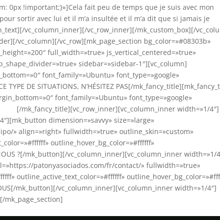
 0px !important;}»]Cela fait peu de temps que je suis avec mon
our sortir avec lui et il m’a insultée et il m’a dit que si jamais je
mn_text][/vc_column_inner][/vc_row_inner][/mk_custom_box][/vc_col
ider][/vc_column][/vc_row][mk_page_section bg_color=»#08303b»
height=»200″ full_width=»true» js_vertical_centered=»true»
_shape_divider=»true» sidebar=»sidebar-1″][vc_column]
gin_bottom=»0″ font_family=»Ubuntu» font_type=»google»
 TYPE DE SITUATIONS, N’HÉSITEZ PAS[/mk_fancy_title][mk_fancy_t
gin_bottom=»0″ font_family=»Ubuntu» font_type=»google»
iados
[/mk_fancy_title][vc_row_inner][vc_column_inner width=»1/4″]
/4″][mk_button dimension=»savvy» size=»large»
po/» align=»right» fullwidth=»true» outline_skin=»custom»
t_color=»#ffffff» outline_hover_bg_color=»#ffffff»
OUS ?[/mk_button][/vc_column_inner][vc_column_inner width=»1/4
=»https://patonyasociados.com/fr/contact/» fullwidth=»true»
fff» outline_active_text_color=»#ffffff» outline_hover_bg_color=»#fff
US[/mk_button][/vc_column_inner][vc_column_inner width=»1/4″]
][/mk_page_section]