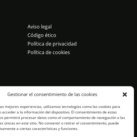
Aviso legal
Código ético
Política de privacidad
Política de cookies
Gestionar el consentimiento de las cookies
las mejores experiencias, utilizamos tecnologías como las cookies para
 acceder a la información del dispositivo. El consentimiento de estas
os permitirá procesar datos como el comportamiento de navegación o las
es únicas en este sitio. No consentir o retirar el consentimiento, puede
ivamente a ciertas características y funciones.