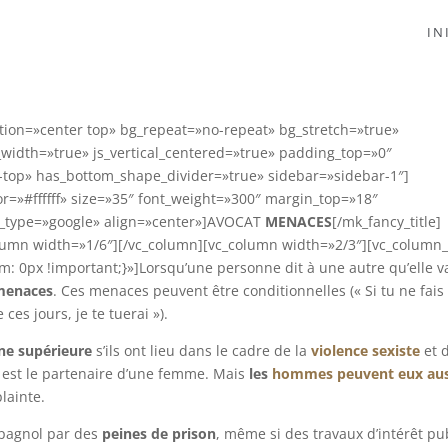
IN
tion=»center top» bg_repeat=»no-repeat» bg_stretch=»true»
_width=»true» js_vertical_centered=»true» padding_top=»0″
top» has_bottom_shape_divider=»true» sidebar=»sidebar-1″]
r=»#ffffff» size=»35″ font_weight=»300″ margin_top=»18″
t_type=»google» align=»center»]AVOCAT
MENACES
[/mk_fancy_title]
lumn width=»1/6″][/vc_column][vc_column width=»2/3″][vc_column_
0px !important;}»]Lorsqu’une personne dit à une autre qu’elle va
 menaces
. Ces menaces peuvent être conditionnelles (« Si tu ne fais
ces jours, je te tuerai »).
ine supérieure
s’ils ont lieu dans le cadre de la
violence sexiste
et 
 est le partenaire d’une femme. Mais
les
hommes peuvent eux aus
lainte.
spagnol par des
peines de prison
, même si des travaux d’intérêt pu