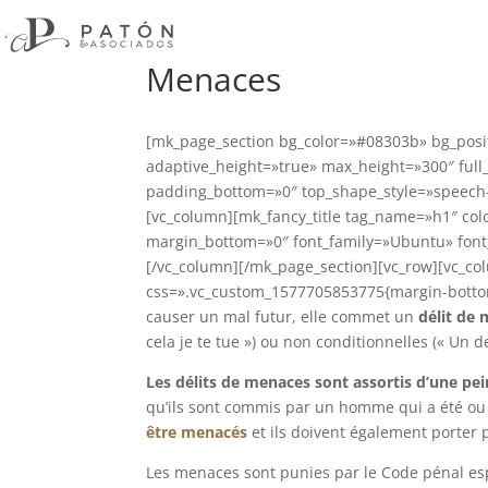
Menaces
[mk_page_section bg_color=»#08303b» bg_posi
adaptive_height=»true» max_height=»300″ full
padding_bottom=»0″ top_shape_style=»speech-
[vc_column][mk_fancy_title tag_name=»h1″ colo
margin_bottom=»0″ font_family=»Ubuntu» fon
[/vc_column][/mk_page_section][vc_row][vc_co
css=».vc_custom_1577705853775{margin-bottom: 
causer un mal futur, elle commet un
délit de
cela je te tue ») ou non conditionnelles (« Un de 
Les délits de menaces sont assortis d’une pe
qu’ils sont commis par un homme qui a été ou
être menacés
et ils doivent également porter p
Les menaces sont punies par le Code pénal e