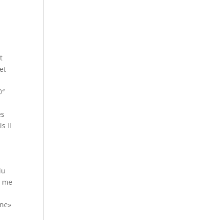
t
et
0″
es
s il
du
e me
one»