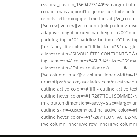
css=».vc_custom_1569427314095{margin-bottom:
copain, mais aujourd’hui je me suis faite belle p
remets cette minijupe il me tuerait.[/vc_colu
[/vc_row][vc_row][vc_column][mk_padding_div
adaptive_height=»true» max_height=»200″ min_
padding_top=»20″ padding_bottom=»0″ has_top
[mk_fancy_title color=»#ffffff» size=»28″ mar
align=»center»]SI VOUS ÊTES CONFRONTÉ/E À CE
tag_name=»h4″ color=»#45b7d4″ size=»25″ mar
align=»center»]Faites confiance à
Patón
&
Asoc
[/vc_column_inner][vc_column_inner width=»1
url=»https://patonyasociados.com/nuestro-equi
outline_active_color=»#ffffff» outline_active_tex
outline_hover_color=»#1f7287″]QUI SOMMES-N
[mk_button dimension=»savvy» size=»large» url
outline_skin=»custom» outline_active_color=»#fff
outline_hover_color=»#1f7287″]CONTACTEZ-NO
[/vc_column_inner][/vc_row_inner][/vc_column