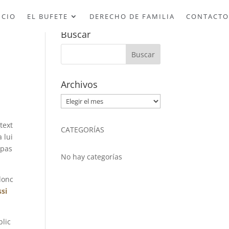
ICIO
EL BUFETE
DERECHO DE FAMILIA
CONTACTO
Buscar
Archivos
Archivos
text
CATEGORÍAS
 lui
 pas
No hay categorías
donc
si
blic