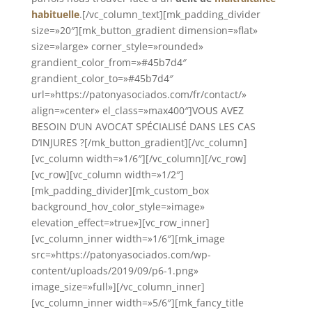
habituelle
.[/vc_column_text][mk_padding_divider
size=»20″][mk_button_gradient dimension=»flat»
size=»large» corner_style=»rounded»
grandient_color_from=»#45b7d4″
grandient_color_to=»#45b7d4″
url=»https://patonyasociados.com/fr/contact/»
align=»center» el_class=»max400″]VOUS AVEZ
BESOIN D’UN AVOCAT SPÉCIALISÉ DANS LES CAS
D’INJURES ?[/mk_button_gradient][/vc_column]
[vc_column width=»1/6″][/vc_column][/vc_row]
[vc_row][vc_column width=»1/2″]
[mk_padding_divider][mk_custom_box
background_hov_color_style=»image»
elevation_effect=»true»][vc_row_inner]
[vc_column_inner width=»1/6″][mk_image
src=»https://patonyasociados.com/wp-
content/uploads/2019/09/p6-1.png»
image_size=»full»][/vc_column_inner]
[vc_column_inner width=»5/6″][mk_fancy_title