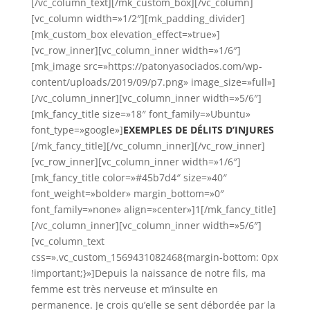
[/vc_column_text][/mk_custom_box][/vc_column]
[vc_column width=»1/2″][mk_padding_divider]
[mk_custom_box elevation_effect=»true»]
[vc_row_inner][vc_column_inner width=»1/6″]
[mk_image src=»https://patonyasociados.com/wp-
content/uploads/2019/09/p7.png» image_size=»full»]
[/vc_column_inner][vc_column_inner width=»5/6″]
[mk_fancy_title size=»18″ font_family=»Ubuntu»
font_type=»google»]
EXEMPLES DE DÉLITS D’INJURES
[/mk_fancy_title][/vc_column_inner][/vc_row_inner]
[vc_row_inner][vc_column_inner width=»1/6″]
[mk_fancy_title color=»#45b7d4″ size=»40″
font_weight=»bolder» margin_bottom=»0″
font_family=»none» align=»center»]1[/mk_fancy_title]
[/vc_column_inner][vc_column_inner width=»5/6″]
[vc_column_text
css=».vc_custom_1569431082468{margin-bottom: 0px
!important;}»]Depuis la naissance de notre fils, ma
femme est très nerveuse et m’insulte en
permanence. Je crois qu’elle se sent débordée par la