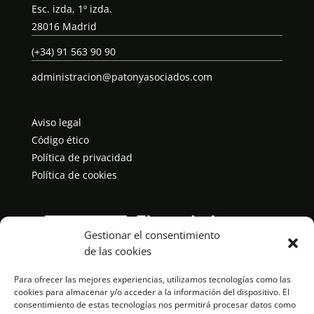
Esc. izda, 1º izda.
28016 Madrid
(+34) 91 563 90 90
administracion@patonyasociados.com
Aviso legal
Código ético
Política de privacidad
Política de cookies
Gestionar el consentimiento
de las cookies
Para ofrecer las mejores experiencias, utilizamos tecnologías como las
cookies para almacenar y/o acceder a la información del dispositivo. El
consentimiento de estas tecnologías nos permitirá procesar datos como