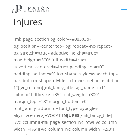
Injures
[mk_page_section bg_color=»#08303b»
bg_position=»center top» bg_repeat=»no-repeat»
bg_stretch=»true» adaptive_height=»true»
max_height=»300″ full_width=»true»
js_vertical_centered=»true» padding_top=»0″
padding_bottom=»0″ top_shape_style=»speech-top»
has_bottom_shape_divider=»true» sidebar=»sidebar-
1″][vc_column][mk_fancy_title tag_name=»h1″
color=»#ffffff» size=»35″ font_weight=»300″
margin_top=»18″ margin_bottom=»0″
font_family=»Ubuntu» font_type=»google»
align=»center»]AVOCAT
INJURES
[/mk_fancy_title]
[/vc_column][/mk_page_section][vc_row][vc_column
width=»1/6″][/vc_column][vc_column width=»2/3″]