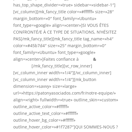
has_top_shape_divider=»true» sidebar=»sidebar-1″]
[vc_column][mk_fancy_title color=»#ffffff» size=»28″
margin_bottom=»0″ font_family=»Ubuntu»
font_type=»google» align=»center»]SI VOUS ÊTES
CONFRONTÉ/E À CE TYPE DE SITUATIONS, N’HÉSITEZ
PAS[/mk_fancy_title][mk_fancy_title tag_name=»h4″
color=»#45b7d4″ size=»25″ margin_bottom=»0″
font_family=»Ubuntu» font_type=»google»
align=»center»]Faites confiance à
Patón
&
Asociados
[/mk_fancy_title][vc_row_inner]
[vc_column_inner width=»1/4″][/vc_column_inner]
[vc_column_inner width=»1/4″][mk_button
dimension=»savvy» size=»large»
url=»https://patonyasociados.com/fr/notre-equipe/»
align=»right» fullwidth=»true» outline_skin=»custom»
outline_active_color=»#ffffff»
outline_active_text_color=»#ffffff»
outline_hover_bg_color=»#ffffff»
outline_hover_color=»#1f7287″]QUI SOMMES-NOUS ?