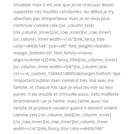
situation mais il est vrai que je ne crois pas devoir
supporter ces insultes constantes. Au début je n’y
attachais pas d’importance mais je ne veux plus
continuer comme cela.[/vc_column_text]
[/vc_column_inner][/vc_row_inner][vc_row_inner]
[vc_column_inner width=»1/6″][mk_fancy_title
color=»#45b7d4″ size=»40″ font_weight=»bolder»
margin_bottom=»0″ font_family=»none»
align=»center»]2[/mk_fancy_title][/vc_column_inner]
[vc_column_inner width=»5/6″][vc_column_text
css=».vc_custom_1569431089924{margin-bottom: 0px
!important;}»]Mon mari s’entend très mal avec ma
famille, et chaque fois que je veux les voir ou leur
parler, il les insulte et m’insulte aussi. Cela m’affecte
énormément car je l’aime, mais j’aime aussi ma
famille et je pleure souvent quand il devient violent
comme cela.[/vc_column_text][/vc_column_inner]
[/vc_row_inner][vc_row_inner][vc_column_inner
width=»1/6″][mk_fancy_title color=»#45b7d4″