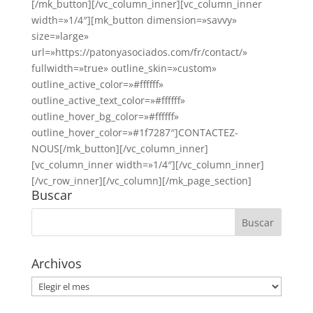
[/mk_button][/vc_column_inner][vc_column_inner
width=»1/4″][mk_button dimension=»savvy»
size=»large»
url=»https://patonyasociados.com/fr/contact/»
fullwidth=»true» outline_skin=»custom»
outline_active_color=»#ffffff»
outline_active_text_color=»#ffffff»
outline_hover_bg_color=»#ffffff»
outline_hover_color=»#1f7287″]CONTACTEZ-
NOUS[/mk_button][/vc_column_inner]
[vc_column_inner width=»1/4″][/vc_column_inner]
[/vc_row_inner][/vc_column][/mk_page_section]
Buscar
Archivos
Archivos