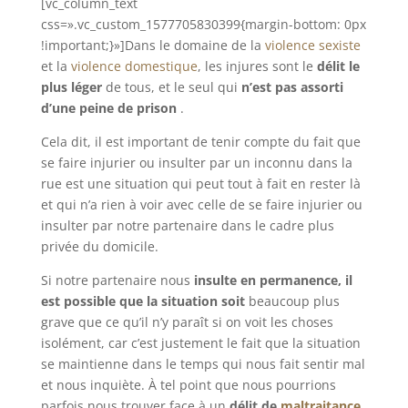
[vc_column_text
css=».vc_custom_1577705830399{margin-bottom: 0px
!important;}»]Dans le domaine de la
violence sexiste
et la
violence domestique
, les injures sont le
délit le
plus léger
de tous, et le seul qui
n’est pas assorti
d’une peine de prison
.
Cela dit, il est important de tenir compte du fait que
se faire injurier ou insulter par un inconnu dans la
rue est une situation qui peut tout à fait en rester là
et qui n’a rien à voir avec celle de se faire injurier ou
insulter par notre partenaire dans le cadre plus
privée du domicile.
Si notre partenaire nous
insulte en permanence, il
est possible que la situation soit
beaucoup plus
grave que ce qu’il n’y paraît si on voit les choses
isolément, car c’est justement le fait que la situation
se maintienne dans le temps qui nous fait sentir mal
et nous inquiète. À tel point que nous pourrions
parfois nous trouver face à un
délit de
maltraitance