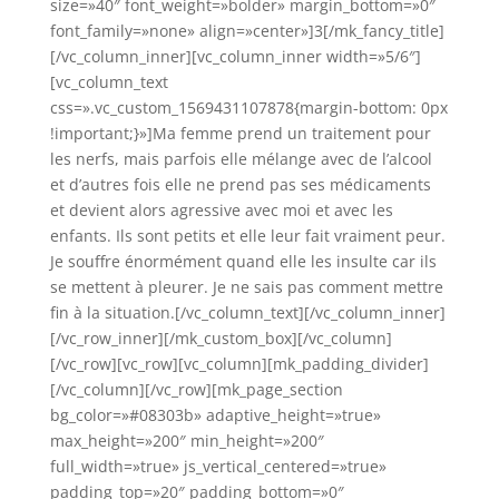
size=»40″ font_weight=»bolder» margin_bottom=»0″
font_family=»none» align=»center»]3[/mk_fancy_title]
[/vc_column_inner][vc_column_inner width=»5/6″]
[vc_column_text
css=».vc_custom_1569431107878{margin-bottom: 0px
!important;}»]Ma femme prend un traitement pour
les nerfs, mais parfois elle mélange avec de l’alcool
et d’autres fois elle ne prend pas ses médicaments
et devient alors agressive avec moi et avec les
enfants. Ils sont petits et elle leur fait vraiment peur.
Je souffre énormément quand elle les insulte car ils
se mettent à pleurer. Je ne sais pas comment mettre
fin à la situation.[/vc_column_text][/vc_column_inner]
[/vc_row_inner][/mk_custom_box][/vc_column]
[/vc_row][vc_row][vc_column][mk_padding_divider]
[/vc_column][/vc_row][mk_page_section
bg_color=»#08303b» adaptive_height=»true»
max_height=»200″ min_height=»200″
full_width=»true» js_vertical_centered=»true»
padding_top=»20″ padding_bottom=»0″