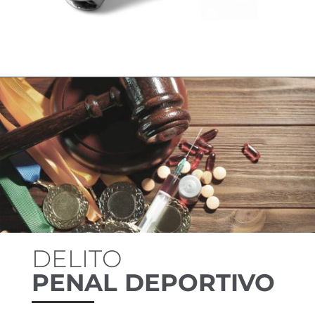
DELITO
PENAL DEPORTIVO