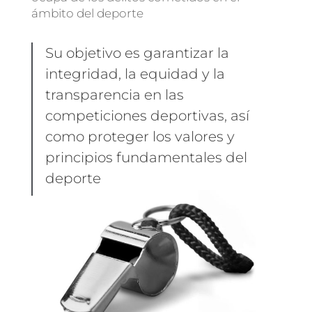
ámbito del deporte
Su objetivo es garantizar la
integridad, la equidad y la
transparencia en las
competiciones deportivas, así
como proteger los valores y
principios fundamentales del
deporte