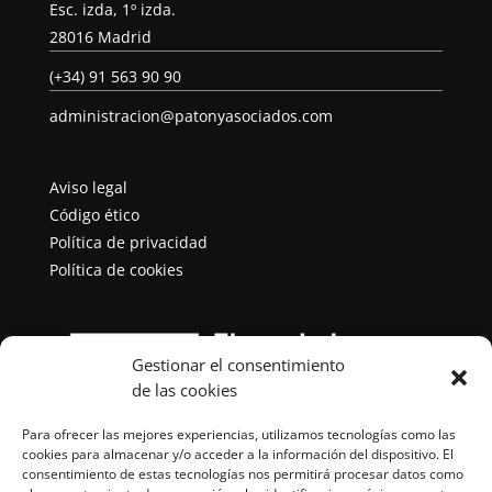
Esc. izda, 1º izda.
28016 Madrid
(+34) 91 563 90 90
administracion@patonyasociados.com
Aviso legal
Código ético
Política de privacidad
Política de cookies
Gestionar el consentimiento
de las cookies
Para ofrecer las mejores experiencias, utilizamos tecnologías como las
cookies para almacenar y/o acceder a la información del dispositivo. El
consentimiento de estas tecnologías nos permitirá procesar datos como