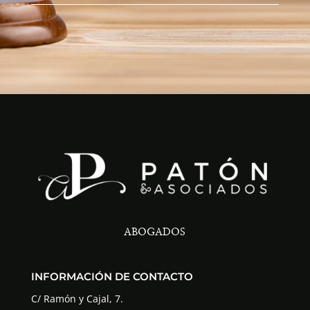
ABOGADOS
INFORMACIÓN DE CONTACTO
C/ Ramón y Cajal, 7.