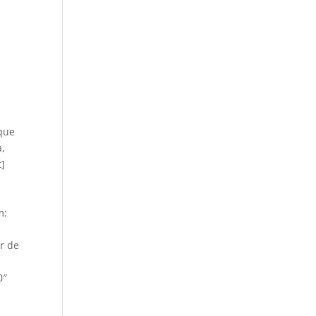
que
a,
t]
m:
r de
0″