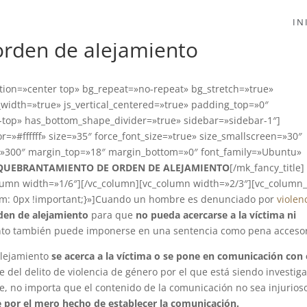
IN
rden de alejamiento
tion=»center top» bg_repeat=»no-repeat» bg_stretch=»true»
_width=»true» js_vertical_centered=»true» padding_top=»0″
top» has_bottom_shape_divider=»true» sidebar=»sidebar-1″]
=»#ffffff» size=»35″ force_font_size=»true» size_smallscreen=»30″
t=»300″ margin_top=»18″ margin_bottom=»0″ font_family=»Ubuntu»
QUEBRANTAMIENTO DE ORDEN DE ALEJAMIENTO
[/mk_fancy_title]
lumn width=»1/6″][/vc_column][vc_column width=»2/3″][vc_column_
m: 0px !important;}»]Cuando un hombre es denunciado por
violen
den de alejamiento
para que
no pueda acercarse a la víctima ni
ento también puede imponerse en una sentencia como pena accesor
alejamiento
se acerca a la víctima o se pone en comunicación con 
 del delito de violencia de género por el que está siendo investig
, no importa que el contenido de la comunicación no sea injurios
e por el mero hecho de establecer la comunicación.