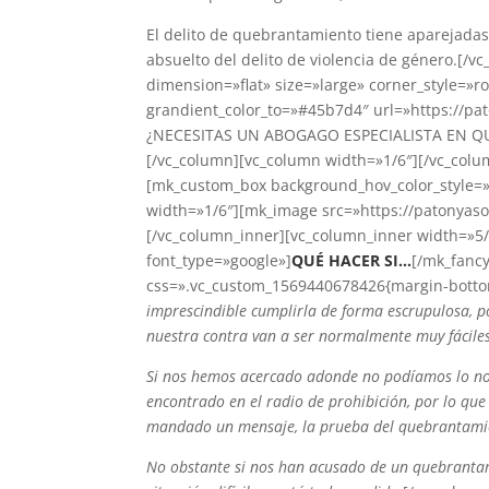
El delito de quebrantamiento tiene aparejada
absuelto del delito de violencia de género.[/
dimension=»flat» size=»large» corner_style=
grandient_color_to=»#45b7d4″ url=»https://pa
¿NECESITAS UN ABOGAGO ESPECIALISTA EN Q
[/vc_column][vc_column width=»1/6″][/vc_colu
[mk_custom_box background_hov_color_style=»i
width=»1/6″][mk_image src=»https://patonyas
[/vc_column_inner][vc_column_inner width=»5/
font_type=»google»]
QUÉ HACER SI…
[/mk_fancy
css=».vc_custom_1569440678426{margin-bottom
imprescindible cumplirla de forma escrupulosa, p
nuestra contra van a ser normalmente muy fáciles
Si nos hemos acercado adonde no podíamos lo norm
encontrado en el radio de prohibición, por lo que 
mandado un mensaje, la prueba del quebrantamie
No obstante si nos han acusado de un quebrantam