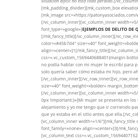
situación difícil no está todo perdido.
[/vc_column
[mk_padding_divider][mk_custom_box elevation
[mk_image src=»https://patonyasociados.com/
[/vc_column_inner][vc_column_inner width=»5/
font_type=»google»]
EJEMPLOS DE DELITO DE
[/mk_fancy_title][/vc_column_inner][/vc_row_i
color=»#45b7d4″ size=»40″ font_weight=»bold
align=»center»]1[/mk_fancy_title][/vc_column_
css=».vc_custom_1569440688401{margin-bottom
no podía hablar con mi mujer le escribí para p
solo quería saber cómo estaba mi hijo, pero 
[/vc_column_inner][/vc_row_inner][vc_row_inn
size=»40″ font_weight=»bolder» margin_bottom
[/vc_column_inner][vc_column_inner width=»5
0px !important;}»]Mi mujer se presenta en los
alejamiento y yo me tengo que ir corriendo pa
que yo estaba en el sitio antes que ella.[/vc_
[vc_column_inner width=»1/6″][mk_fancy_title
font_family=»none» align=»center»]3[/mk_fancy
[vc_column_text css=».vc_custom_1569440715222