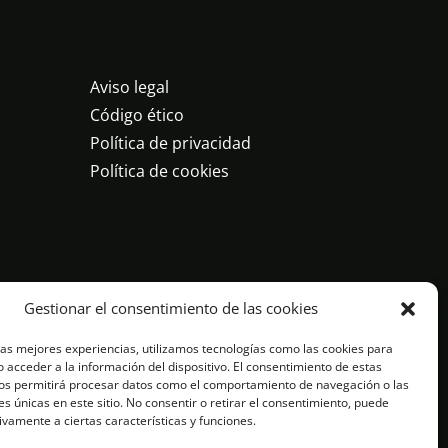
Aviso legal
Código ético
Política de privacidad
Política de cookies
Gestionar el consentimiento de las cookies
las mejores experiencias, utilizamos tecnologías como las cookies para
 acceder a la información del dispositivo. El consentimiento de estas
os permitirá procesar datos como el comportamiento de navegación o las
es únicas en este sitio. No consentir o retirar el consentimiento, puede
ivamente a ciertas características y funciones.