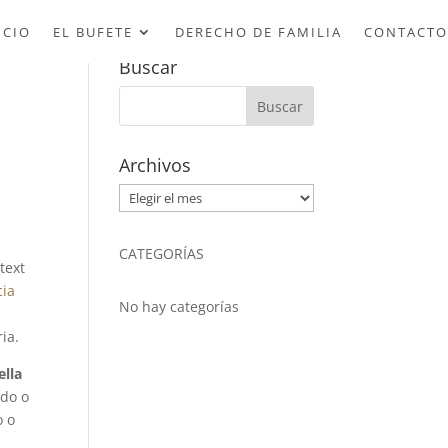
ICIO
EL BUFETE
DERECHO DE FAMILIA
CONTACTO
Buscar
Archivos
Archivos
CATEGORÍAS
text
cia
No hay categorías
ia.
ella
ado o
o o