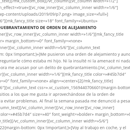
_text][/mk_custom_box][/vc_column][vc_column width=»1/2″]
_effect=»true»][vc_row_inner][vc_column_inner width=»1/6″]
wp-content/uploads/2019/09/p7.png» image_size=»full»]
6″][mk_fancy_title size=»18″ font_family=»Ubuntu»
 QUEBRANTAMIENTO DE ORDEN DE ALEJAMIENTO
nner][vc_row_inner][vc_column_inner width=»1/6″][mk_fancy_title
er» margin_bottom=»0″ font_family=»none»
inner][vc_column_inner width=»5/6″][vc_column_text
: 0px !important;}»]Me pusieron una orden de alejamiento y aun
reguntarle cómo estaba mi hijo. Ni la insulté ni la amenacé ni nad
ahora me acusan por un delito de quebrantamiento.[/vc_column_tex
er][vc_column_inner width=»1/6″][mk_fancy_title color=»#45b7d4″
=»0″ font_family=»none» align=»center»]2[/mk_fancy_title]
/6″][vc_column_text css=».vc_custom_1569440706601{margin-botto
 sitios a los que me gusta ir aprovechándose de la orden de
ra evitar problemas. Al final la semana pasada me denunció a pesa
column_text][/vc_column_inner][/vc_row_inner][vc_row_inner]
 color=»#45b7d4″ size=»40″ font_weight=»bolder» margin_bottom=»
_title][/vc_column_inner][vc_column_inner width=»5/6″]
{margin-bottom: 0px !important;}»]Voy al trabajo en coche, y el