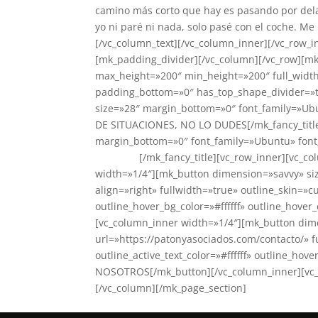
camino más corto que hay es pasando por delant
yo ni paré ni nada, solo pasé con el coche. M
[/vc_column_text][/vc_column_inner][/vc_row_
[mk_padding_divider][/vc_column][/vc_row][m
max_height=»200″ min_height=»200″ full_width
padding_bottom=»0″ has_top_shape_divider=»tru
size=»28″ margin_bottom=»0″ font_family=»Ub
DE SITUACIONES, NO LO DUDES[/mk_fancy_title
margin_bottom=»0″ font_family=»Ubuntu» font
Asociados
[/mk_fancy_title][vc_row_inner][vc_c
width=»1/4″][mk_button dimension=»savvy» siz
align=»right» fullwidth=»true» outline_skin=»cus
outline_hover_bg_color=»#ffffff» outline_ho
[vc_column_inner width=»1/4″][mk_button dim
url=»https://patonyasociados.com/contacto/» fu
outline_active_text_color=»#ffffff» outline_h
NOSOTROS[/mk_button][/vc_column_inner][vc_c
[/vc_column][/mk_page_section]