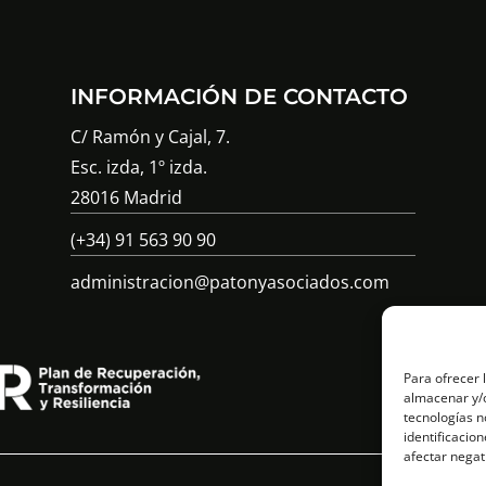
INFORMACIÓN DE CONTACTO
C/ Ramón y Cajal, 7.
Esc. izda, 1º izda.
28016 Madrid
(+34) 91 563 90 90
administracion@patonyasociados.com
Para ofrecer 
almacenar y/o
tecnologías n
identificacion
afectar negat