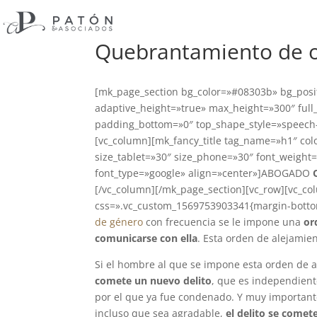
Quebrantamiento de o
[mk_page_section bg_color=»#08303b» bg_posi
adaptive_height=»true» max_height=»300″ full
padding_bottom=»0″ top_shape_style=»speech-
[vc_column][mk_fancy_title tag_name=»h1″ color
size_tablet=»30″ size_phone=»30″ font_weigh
font_type=»google» align=»center»]ABOGADO
[/vc_column][/mk_page_section][vc_row][vc_co
css=».vc_custom_1569753903341{margin-botto
de género
con frecuencia se le impone una
or
comunicarse con ella
. Esta orden de alejami
Si el hombre al que se impone esta orden de 
comete un nuevo delito
, que es independiente
por el que ya fue condenado. Y muy importante
incluso que sea agradable,
el delito se comet