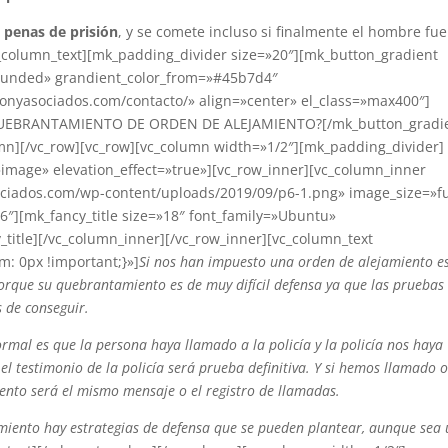
s
penas de prisión
, y se comete incluso si finalmente el hombre fue
vc_column_text][mk_padding_divider size=»20″][mk_button_gradient
»rounded» grandient_color_from=»#45b7d4″
tonyasociados.com/contacto/» align=»center» el_class=»max400″]
UEBRANTAMIENTO DE ORDEN DE ALEJAMIENTO?[/mk_button_gradie
mn][/vc_row][vc_row][vc_column width=»1/2″][mk_padding_divider]
mage» elevation_effect=»true»][vc_row_inner][vc_column_inner
ociados.com/wp-content/uploads/2019/09/p6-1.png» image_size=»fu
6″][mk_fancy_title size=»18″ font_family=»Ubuntu»
_title][/vc_column_inner][/vc_row_inner][vc_column_text
: 0px !important;}»]
Si nos han impuesto una orden de alejamiento e
orque su quebrantamiento es de muy difícil defensa ya que las pruebas
 de conseguir.
al es que la persona haya llamado a la policía y la policía nos haya
el testimonio de la policía será prueba definitiva. Y si hemos llamado 
nto será el mismo mensaje o el registro de llamadas.
iento hay estrategias de defensa que se pueden plantear, aunque sea