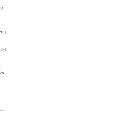
ra
nt]
ll»]
s
 en
o
 una