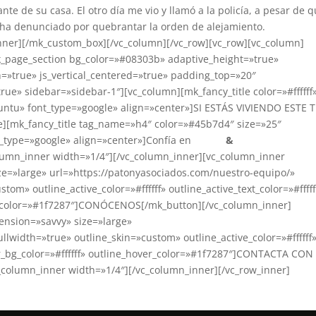
e de su casa. El otro día me vio y llamó a la policía, a pesar de 
e ha denunciado por quebrantar la orden de alejamiento.
inner][/mk_custom_box][/vc_column][/vc_row][vc_row][vc_column]
k_page_section bg_color=»#08303b» adaptive_height=»true»
=»true» js_vertical_centered=»true» padding_top=»20″
e» sidebar=»sidebar-1″][vc_column][mk_fancy_title color=»#ffffff
untu» font_type=»google» align=»center»]SI ESTÁS VIVIENDO ESTE 
][mk_fancy_title tag_name=»h4″ color=»#45b7d4″ size=»25″
_type=»google» align=»center»]Confía en
Patón
&
olumn_inner width=»1/4″][/vc_column_inner][vc_column_inner
e=»large» url=»https://patonyasociados.com/nuestro-equipo/»
tom» outline_active_color=»#ffffff» outline_active_text_color=»#fffff
ver_color=»#1f7287″]CONÓCENOS[/mk_button][/vc_column_inner]
ension=»savvy» size=»large»
llwidth=»true» outline_skin=»custom» outline_active_color=»#ffffff
over_bg_color=»#ffffff» outline_hover_color=»#1f7287″]CONTACTA CON
olumn_inner width=»1/4″][/vc_column_inner][/vc_row_inner]